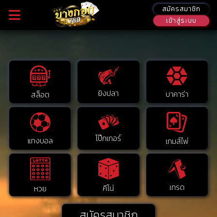
สมัครสมาชิก
เข้าสู่ระบบ
ยิงปลา
บาคาร่า
สล็อต
โป๊กเกอร์
แทงบอล
เกมส์ไพ่
เทรด
คีโน่
หวย
สมัครสมาชิก